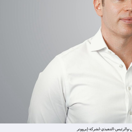
الرئيس-التنفيذي-لشركة-إيرووتر