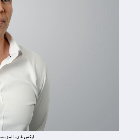
ليكس-غاي،-المؤسس-و