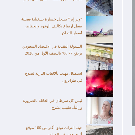
“ويز إير” تسجل خسارة تشغيلية فصلية
بفعل ارتفاع تكاليف الوقود وانخفاض
أسعار التذاكر
السيولة النقدية في الاقتصاد السعودي
ترتفع 6.77% بالنصف الأول من 2026
استقبال مهيب بألالعاب النارية لصلاح
في طرابزون
ليس كل سرطان في العائلة بالضرورة
وراثياً.. طبيب يشرح
هيئة التراث توثق أكثر من 100 موقع
أثري جديد في الدوادمي