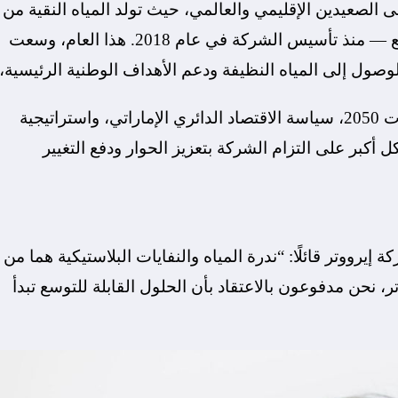
ى الصعيدين الإقليمي والعالمي، حيث تولد المياه النقية من
الرطوبة في الهواء — في الموقع وعلى نطاق واسع — منذ تأسيس الشركة في عام 2018. هذا العام، وسعت
لوصول إلى المياه النظيفة ودعم الأهداف الوطنية الرئيسية،
بما في ذلك صافي الانبعاثات الصفرية لدولة الإمارات 2050، سياسة الاقتصاد الدائري الإماراتي، واستراتيجية
كد رؤى إيرووتر بشكل أكبر على التزام الشركة بتعزيز الحوار ودفع التغيير
ووتر قائلًا: “ندرة المياه والنفايات البلاستيكية هما من
ر، نحن مدفوعون بالاعتقاد بأن الحلول القابلة للتوسع تبدأ