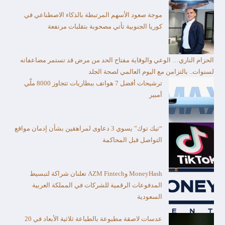
موجة صعود الأسهم المرتبطة بالذكاء الاصطناعي في
كوريا الجنوبية تأتي مصحوبة بتقلبات مرتفعة
الحزام الناري… الوعي والوقاية مفتاح الحد من مرض قد تستمر مضاعفاته
لسنوات.. بالتزامن مع اليوم العالمي لصحة الجلد
ترشيحات أفضل 7 هواتف ببطاريات تتجاوز 8000 ملّي
أمبير
“تيك توك” يسوي 3 دعاوى لمراهقين بشأن إدمان مواقع
التواصل قبل المحاكمة
MoneyHash وAZM Fintech تعلنان شراكة لتبسيط
المدفوعات الرقمية للشركات في المملكة العربية
السعودية
عدسات لاصقة مطبوعة بالطباعة ثلاثية الأبعاد في 20