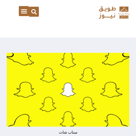
سناب شات