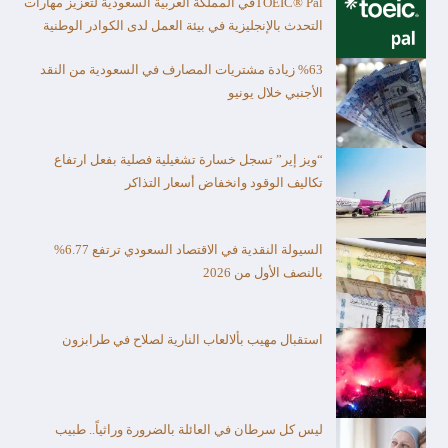
TOEIC® Palفي المملكة العربية السعودية لتعزيز مهارات
التحدث بالإنجليزية في بيئة العمل لدى الكوادر الوطنية
%63 زيادة مشتريات المصارف في السعودية من النقد
الأجنبي خلال يونيو
“ويز إير” تسجل خسارة تشغيلية فصلية بفعل ارتفاع
تكاليف الوقود وانخفاض أسعار التذاكر
السيولة النقدية في الاقتصاد السعودي ترتفع 6.77%
بالنصف الأول من 2026
استقبال مهيب بألالعاب النارية لصلاح في طرابزون
ليس كل سرطان في العائلة بالضرورة وراثياً.. طبيب