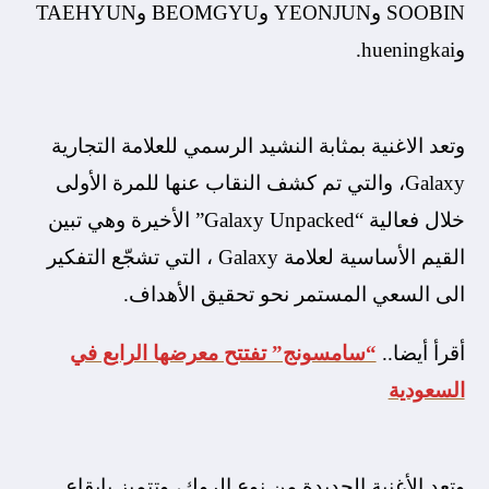
SOOBIN وYEONJUN وBEOMGYU وTAEHYUN
وhueningkai.
وتعد الاغنية بمثابة النشيد الرسمي للعلامة التجارية
Galaxy، والتي تم كشف النقاب عنها للمرة الأولى
خلال فعالية “Galaxy Unpacked” الأخيرة وهي تبين
القيم الأساسية لعلامة Galaxy ، التي تشجّع التفكير
الى السعي المستمر نحو تحقيق الأهداف.
أقرأ أيضا..
“سامسونج” تفتتح معرضها الرابع في
السعودية
وتعد الأغنية الجديدة من نوع الروك، وتتميز بإيقاع