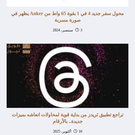
محول سفر جديد 4 في 1 بقوة 65 واط من Anker يظهر في
صورة مسربة
3 سبتمبر، 2024
تراجع تطبيق ثريدز من بداية قوية لمحاولات انعاشه بميزات
جديدة.. بالأرقام
16 أكتوبر، 2025