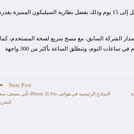
أيضاً تدعم ساعة Watch 5 الإستمرار بعمر شحن يصل إلى 15 يوم وذلك بفضل بطارية السيليكون المميزة بقدر
ذكية بتتبع دقيق في GPS مقارنة بإصدار الشركة السابق، مع مسح سريع لصحة المستخدم، كما
تقدم الساعة الذكية بيانات تفصيلية لحالة المستخدم في ساعات النوم، وتنطلق الساعة بأكثر من 300 واجهة
Next Post
SD6 G وشاشة
النماذج الرئيسية في هواتف iPhone 16 Pro تأتي بضع
التخزي