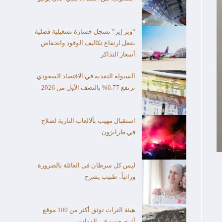
“ويز إير” تسجل خسارة تشغيلية فصلية
بفعل ارتفاع تكاليف الوقود وانخفاض
أسعار التذاكر
السيولة النقدية في الاقتصاد السعودي
ترتفع 6.77% بالنصف الأول من 2026
استقبال مهيب بألالعاب النارية لصلاح
في طرابزون
ليس كل سرطان في العائلة بالضرورة
وراثياً.. طبيب يشرح
هيئة التراث توثق أكثر من 100 موقع
أثري جديد في الدوادمي