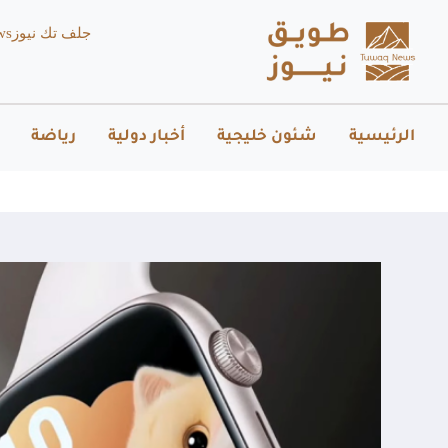
جلف تك نيوز
ws
الرئيسية
شئون خليجية
أخبار دولية
رياضة