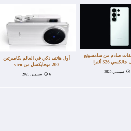
فات صادم من سامسونج
أول هاتف ذكي في العالم بكاميرتين
لكسي S26 ألترا
200 ميجابكسل من vivo
6 سبتمبر، 2025