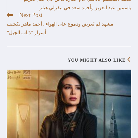
ياسمين عبد العزيز وأحمد سعد في بيفرلي هيلز
Next Post
مشهد لم يُعرض ودموع على الهواء.. أحمد ماهر يكشف
أسرار “ذئاب الجبل”
YOU MIGHT ALSO LIKE