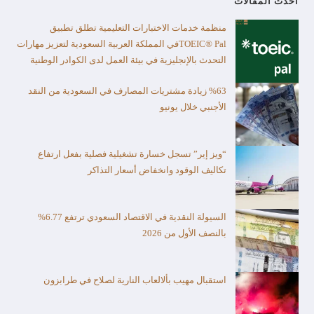
أحدث المقالات
منظمة خدمات الاختبارات التعليمية تطلق تطبيق
TOEIC® Palفي المملكة العربية السعودية لتعزيز مهارات
التحدث بالإنجليزية في بيئة العمل لدى الكوادر الوطنية
%63 زيادة مشتريات المصارف في السعودية من النقد
الأجنبي خلال يونيو
“ويز إير” تسجل خسارة تشغيلية فصلية بفعل ارتفاع
تكاليف الوقود وانخفاض أسعار التذاكر
السيولة النقدية في الاقتصاد السعودي ترتفع 6.77%
بالنصف الأول من 2026
استقبال مهيب بألالعاب النارية لصلاح في طرابزون