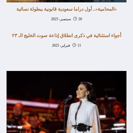
«المحامية».. أول دراما سعودية قانونية ببطولة نسائية
20 سبتمبر، 2025
‏أجواء استثنائية في ذكرى انطلاق إذاعة صوت الخليج الـ ٢٣
11 فبراير، 2025