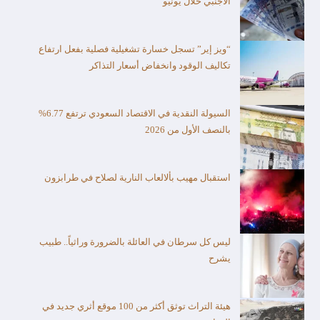
الأجنبي خلال يونيو
“ويز إير” تسجل خسارة تشغيلية فصلية بفعل ارتفاع
تكاليف الوقود وانخفاض أسعار التذاكر
السيولة النقدية في الاقتصاد السعودي ترتفع 6.77%
بالنصف الأول من 2026
استقبال مهيب بألالعاب النارية لصلاح في طرابزون
ليس كل سرطان في العائلة بالضرورة وراثياً.. طبيب
يشرح
هيئة التراث توثق أكثر من 100 موقع أثري جديد في