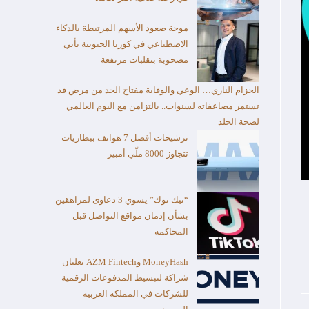
موجة صعود الأسهم المرتبطة بالذكاء
الاصطناعي في كوريا الجنوبية تأتي
مصحوبة بتقلبات مرتفعة
الحزام الناري… الوعي والوقاية مفتاح الحد من مرض قد
تستمر مضاعفاته لسنوات.. بالتزامن مع اليوم العالمي
لصحة الجلد
ترشيحات أفضل 7 هواتف ببطاريات
تتجاوز 8000 ملّي أمبير
“تيك توك” يسوي 3 دعاوى لمراهقين
بشأن إدمان مواقع التواصل قبل
المحاكمة
MoneyHash وAZM Fintech تعلنان
شراكة لتبسيط المدفوعات الرقمية
للشركات في المملكة العربية