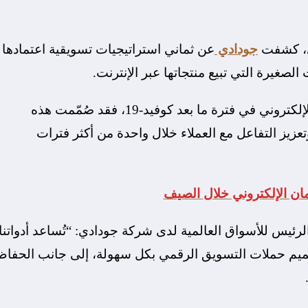
سي، كشفت
جودادي
عن ثماني استراتيجيات تسويقية اعتمادها
غيرة التي تبيع منتجاتها عبر الإنترنت.
وتزامناً مع إقبال غالبية المستهلكين على التسوق الإلكتروني في فترة ما بعد كوفيد-19، فقد صُمّمت هذه
زيز التفاعل مع العملاء خلال واحدة من أكثر فترات
ان الإلكتروني خلال الصيف
الرئيس للأسواق العالمية لدى شركة جودادي: “تُساعد أدواتنا
يم حملات التسويق الرقمي بكل سهولة، إلى جانب الحفاظ