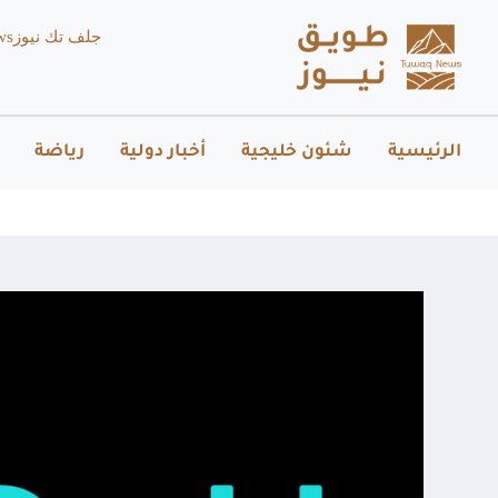
جلف تك نيوز
ws
الرئيسية
شئون خليجية
أخبار دولية
رياضة