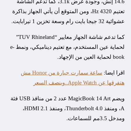
14.6 إنش، وجودة عرض 3.1k، كما تدعم الشاشة
تعتيم 4320 Hz، ومن المتوقع أن يأتي الجهاز بذاكرة
عشوائية 32 جيجا بايت رام وسعة تخزين 1 تيرابايت.
كما تدعم شاشة الجهاز معايير “TUV Rhineland”
لحماية عين المستخدم، مع تعتيم ديناميكي، ونمط e-
book لحماية العين من الإجهاد.
اقرا ايضا:
ساعة سمارت جبارة من Honor مش
هتفرقها عن Apple Watch..وبنصف السعر
ويضم MagicBook 14 Art عدد 2 من منافذ USB فئة
A، ومنفذ Thunderbolt 4.0، ومنفذ HDMI 2.1،
ومدخل 3.5مم للسماعات.