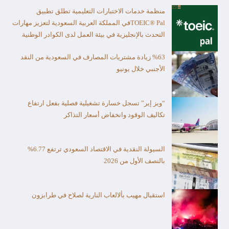
منظمة خدمات الاختبارات التعليمية تطلق تطبيق
TOEIC® Palفي المملكة العربية السعودية لتعزيز مهارات
التحدث بالإنجليزية في بيئة العمل لدى الكوادر الوطنية
%63 زيادة مشتريات المصارف في السعودية من النقد
الأجنبي خلال يونيو
“ويز إير” تسجل خسارة تشغيلية فصلية بفعل ارتفاع
تكاليف الوقود وانخفاض أسعار التذاكر
السيولة النقدية في الاقتصاد السعودي ترتفع 6.77%
بالنصف الأول من 2026
استقبال مهيب بألالعاب النارية لصلاح في طرابزون