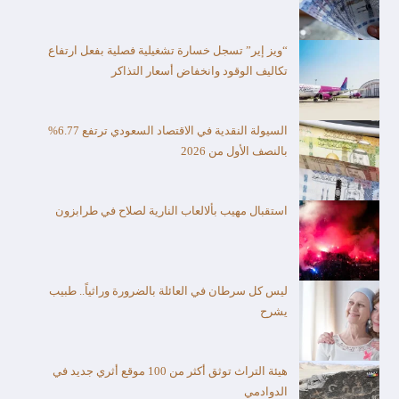
“ويز إير” تسجل خسارة تشغيلية فصلية بفعل ارتفاع
تكاليف الوقود وانخفاض أسعار التذاكر
السيولة النقدية في الاقتصاد السعودي ترتفع 6.77%
بالنصف الأول من 2026
استقبال مهيب بألالعاب النارية لصلاح في طرابزون
ليس كل سرطان في العائلة بالضرورة وراثياً.. طبيب
يشرح
هيئة التراث توثق أكثر من 100 موقع أثري جديد في
الدوادمي