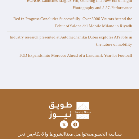
HONOR Launches Magic8 Pro, Ushering in a New Era of Night
Photography and 5.5G Performance
Red in Progress Concludes Successfully: Over 3000 Visitors Attend the
Debut of Salone del Mobile.Milano in Riyadh
Industry research presented at Automechanika Dubai explores AI’s role in
the future of mobility
TOD Expands into Morocco Ahead of a Landmark Year for Football
سياسة الخصوصية
تواصل معنا
الشروط والاحكام
من نحن