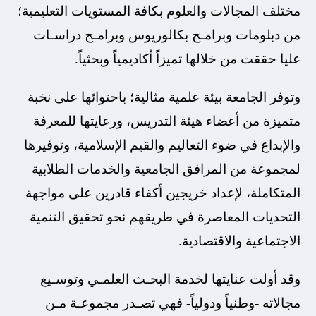
مختلف المجالات والعلوم بكافة المستويات التعليمية؛
من دبلومات وبرامـج بكالوريوس وبرامـج دراسـات
عليا حققت من خلالها تميزاً أكاديمياً وبحثياً.
وتوفر الجامعة بيئة علمية مثالية؛​ باحتوائها على نخبة
متميزة من أعضاء هيئة التدريس، ورعايتها للمعرفة
والإبداع في ضوء التعاليم والقيم الإسلامية، وتوفيرها
لمجموعة من المرافق الجامعية والخدمات الطلابية
المتكاملة، لإعداد خريجين أكفاء قادرين على مواجهة
التحديات المعاصرة في طريقهم نحو تحقيق التنمية
الاجتماعية والاقتصادية.
وقد ​أولت عنايتها لخدمة البحـث العلمـي وتوسـيع
مجالاته -وطنياً ودولياً- فهي تصـدر مجموعـة مـن