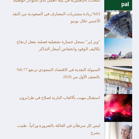
التحدث بالإنجليزية في بيئة العمل لدى الكوادر الوطنية
%63 زيادة مشتريات المصارف في السعودية من النقد
الأجنبي خلال يونيو
“ويز إير” تسجل خسارة تشغيلية فصلية بفعل ارتفاع
تكاليف الوقود وانخفاض أسعار التذاكر
السيولة النقدية في الاقتصاد السعودي ترتفع 6.77%
بالنصف الأول من 2026
استقبال مهيب بألالعاب النارية لصلاح في طرابزون
ليس كل سرطان في العائلة بالضرورة وراثياً.. طبيب
يشرح