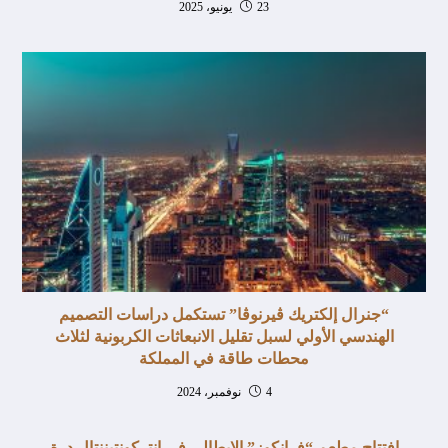
23 يونيو، 2025
“جنرال إلكتريك ڤيرنوڤا” تستكمل دراسات التصميم
الهندسي الأولي لسبل تقليل الانبعاثات الكربونية لثلاث
محطات طاقة في المملكة
4 نوفمبر، 2024
افتتاح مطعم “فرانكوز” الإيطالي في إنتركونتيننتال درة