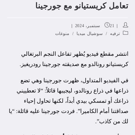
تعامل كريستيانو مع جورجينا
21 سبتمبر، 2024
ترفيه
/
سوشيال ميديا
/
منوعات
انتشر مقطع فيديو يُظهر تفاعل النجم البرتغالي
كريستيانو رونالدو مع صديقته جورجينا رودريغيز.
في الفيديو المتداول، ظهرت جورجينا وهي تضع
ذراعها في ذراع رونالدو، ليجيبها قائلاً: “لا تعطييني
ذراعك أو تمسكي بيدي أبداً، لكنها تحاول إحياء
صداقتنا أمام الكاميرا”. فردت جورجينا عليه قائلة: “يا
لك من كاذب”.