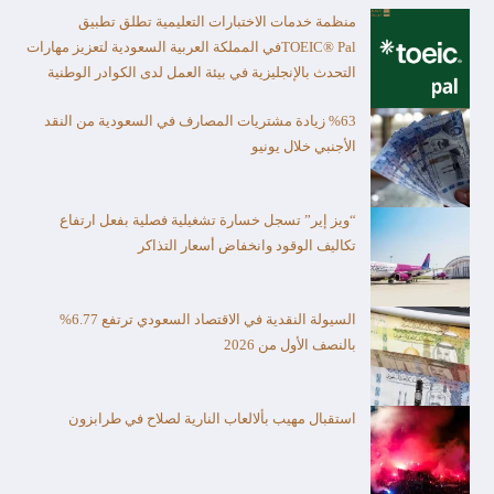
منظمة خدمات الاختبارات التعليمية تطلق تطبيق
TOEIC® Palفي المملكة العربية السعودية لتعزيز مهارات
التحدث بالإنجليزية في بيئة العمل لدى الكوادر الوطنية
%63 زيادة مشتريات المصارف في السعودية من النقد
الأجنبي خلال يونيو
“ويز إير” تسجل خسارة تشغيلية فصلية بفعل ارتفاع
تكاليف الوقود وانخفاض أسعار التذاكر
السيولة النقدية في الاقتصاد السعودي ترتفع 6.77%
بالنصف الأول من 2026
استقبال مهيب بألالعاب النارية لصلاح في طرابزون