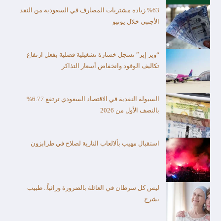
%63 زيادة مشتريات المصارف في السعودية من النقد
الأجنبي خلال يونيو
“ويز إير” تسجل خسارة تشغيلية فصلية بفعل ارتفاع
تكاليف الوقود وانخفاض أسعار التذاكر
السيولة النقدية في الاقتصاد السعودي ترتفع 6.77%
بالنصف الأول من 2026
استقبال مهيب بألالعاب النارية لصلاح في طرابزون
ليس كل سرطان في العائلة بالضرورة وراثياً.. طبيب
يشرح