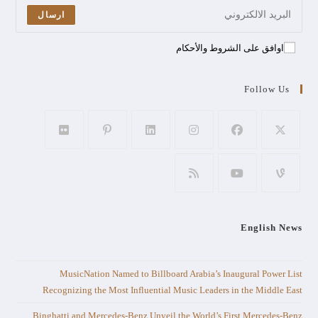
ارسال
اوافق على الشروط والأحكام
Follow Us
English News
MusicNation Named to Billboard Arabia’s Inaugural Power List
Recognizing the Most Influential Music Leaders in the Middle East
Binghatti and Mercedes-Benz Unveil the World’s First Mercedes-Benz