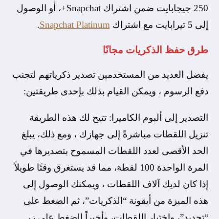
250 جيجابايت ضمن اشتراك Snapchat+، أو الوصول
إلى 5 تيرابايت مع اشتراك
Snapchat Platinum
.
​طرق حفظ الذكريات مجانًا
​يفضل العديد من المستخدمين تصدير ذكرياتهم لتجنب
دفع الرسوم ، ويمكن القيام بذلك بإحدى طريقتين:
التصدير إلى ألبوم الكاميرا: تتيح لك هذه الطريقة
تنزيل اللقطات مباشرةً إلى جهازك ، ومع ذلك، يبلغ
الحد الأقصى لعدد اللقطات المسموح بتصديرها في
المرة الواحدة 100 لقطة، مما قد يستغرق وقتًا طويلاً
إذا كان لديك آلاف اللقطات ، ويمكنك الوصول إلى
هذه الميزة من أيقونة “الذكريات”، ثم الضغط على
“تحديد”، واختيار اللقطات، وأخيراً الضغط على زر