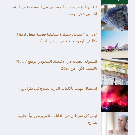
%63 زيادة مشتريات المصارف في السعودية من النقد
الأجنبي خلال يونيو
“ويز إير” تسجل خسارة تشغيلية فصلية بفعل ارتفاع
تكاليف الوقود وانخفاض أسعار التذاكر
السيولة النقدية في الاقتصاد السعودي ترتفع 6.77%
بالنصف الأول من 2026
استقبال مهيب بألالعاب النارية لصلاح في طرابزون
ليس كل سرطان في العائلة بالضرورة وراثياً.. طبيب
يشرح