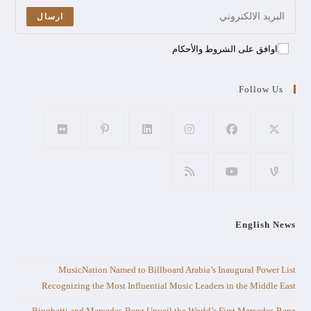
ارسال
اوافق على الشروط والأحكام
Follow Us
English News
MusicNation Named to Billboard Arabia’s Inaugural Power List
Recognizing the Most Influential Music Leaders in the Middle East
Binghatti and Mercedes-Benz Unveil the World’s First Mercedes-Benz