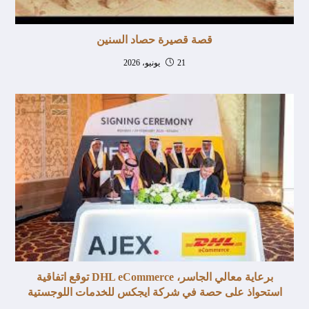
قصة قصيرة حصاد السنين
21 يونيو، 2026
برعاية معالي الجاسر، DHL eCommerce توقع اتفاقية
استحواذ على حصة في شركة ايجكس للخدمات اللوجستية