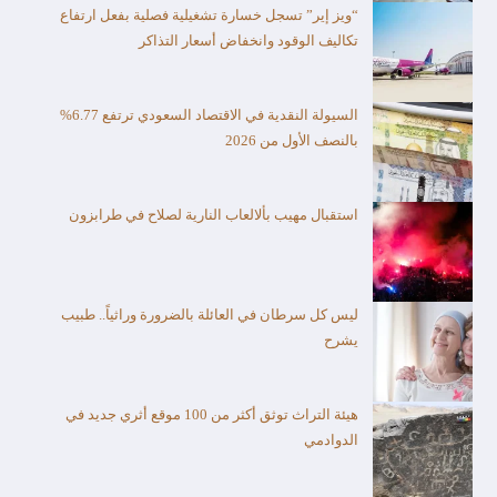
“ويز إير” تسجل خسارة تشغيلية فصلية بفعل ارتفاع
تكاليف الوقود وانخفاض أسعار التذاكر
السيولة النقدية في الاقتصاد السعودي ترتفع 6.77%
بالنصف الأول من 2026
استقبال مهيب بألالعاب النارية لصلاح في طرابزون
ليس كل سرطان في العائلة بالضرورة وراثياً.. طبيب
يشرح
هيئة التراث توثق أكثر من 100 موقع أثري جديد في
الدوادمي