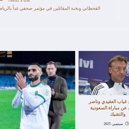
القحطاني ونخبة المقاتلين في مؤتمر صحفي غداً بالريا
د غياب العقيدي وناصر
عن مباراة السعودية
والتشيك