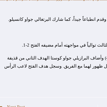
قدم انطباعاً جيداً، كما شارك البرتغالي جواو كانسيلو.
 توالياً في مواجهته أمام مضيفه الفتح 2-1.
افتتح الاتفاق التسجيل عن طريق عبدالله رديف (42) وأضاف البرازيلي جواو كوستا الهدف الثاني من قذيفة
طقة الجزاء (73)، وذلك في أول ظهور لهما مع الفريق. وسجل هدف الفتح لاعب الرأس
Next Post