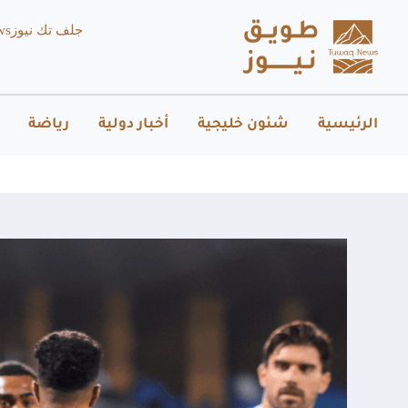
جلف تك نيوز
ws
الرئيسية
شئون خليجية
أخبار دولية
رياضة