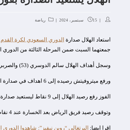
15 سبتمبر، 2024
رياضة
استعاد الهلال صدارة
الدوري السعودي لكرة القدم
ب
جمعتهما السبت ضمن المرحلة الثالثة من الدوري ا
وسجل أهداف الهلال سالم الدوسري (53) والصربي ألكسندر ميتروفيتش (80، 90+10).
ورفع ميتروفيتش رصيده إلى 6 اهداف في صدارة الهدافين
الفوز رفع رصيد الهلال إلى 9 نقاط ليستعيد صدارة الترتيب من الاتفاق الذي عاد للمركز الثاني بفارق الأهداف.
وتوقف رصيد فريق الرياض بعد الخسارة عند 4 نقاط في المركز العاشر بجدول الترتيب.
اقرا ايضا:
البرتغالي “روبن نيفيز”: شاهدوا الدوري 