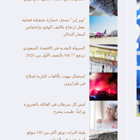
“ويز إير” تسجل خسارة تشغيلية فصلية
بفعل ارتفاع تكاليف الوقود وانخفاض
أسعار التذاكر
السيولة النقدية في الاقتصاد السعودي
ترتفع 6.77% بالنصف الأول من 2026
استقبال مهيب بألالعاب النارية لصلاح
في طرابزون
ليس كل سرطان في العائلة بالضرورة
وراثياً.. طبيب يشرح
هيئة التراث توثق أكثر من 100 موقع
أثري جديد في الدوادمي