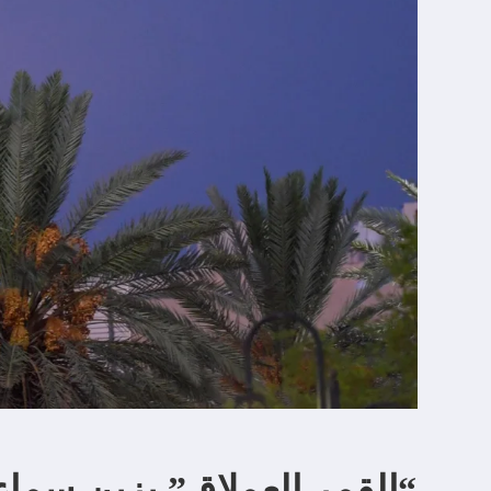
“القمر العملاق” يزين سما