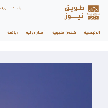
جلف تك نيوز
ws
الرئيسية
شئون خليجية
أخبار دولية
رياضة