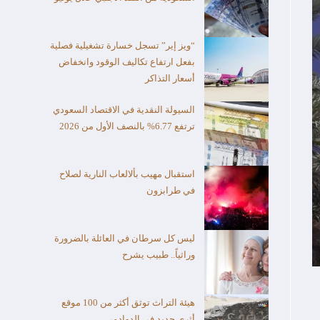
“ويز إير” تسجل خسارة تشغيلية فصلية
بفعل ارتفاع تكاليف الوقود وانخفاض
أسعار التذاكر
السيولة النقدية في الاقتصاد السعودي
ترتفع 6.77% بالنصف الأول من 2026
استقبال مهيب بألالعاب النارية لصلاح
في طرابزون
ليس كل سرطان في العائلة بالضرورة
وراثياً.. طبيب يشرح
هيئة التراث توثق أكثر من 100 موقع
أثري جديد في الدوادمي