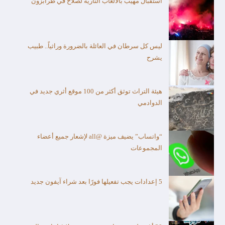
استقبال مهيب بألالعاب النارية لصلاح في طرابزون
ليس كل سرطان في العائلة بالضرورة وراثياً.. طبيب
يشرح
هيئة التراث توثق أكثر من 100 موقع أثري جديد في
الدوادمي
“واتساب” يضيف ميزة @all لإشعار جميع أعضاء
المجموعات
5 إعدادات يجب تفعيلها فورًا بعد شراء آيفون جديد