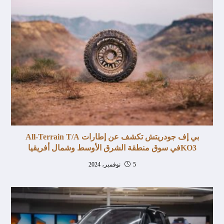
بي إف جودريتش تكشف عن إطارات All-Terrain T/A
KO3في سوق منطقة الشرق الأوسط وشمال أفريقيا
5 نوفمبر، 2024