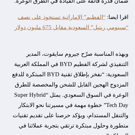
ضمان قدرة فائقة على القيادة في الطرق الوعرة.
اقرا ايضا:
“الفطيم” الإماراتية تستحوذ على نصف
“سينومي ريتيل” السعودية مقابل 675 مليون دولار
وبهذه المناسبة صرّح جيروم سايقوت، المدير
التنفيذي لشركة الفطيم BYD في المملكة العربية
السعودية: “نفخر بإطلاق تقنية BYD المبتكرة للدفع
المزدوج الهجين القابل للشحن والمخصصة للطرق
الوعرة في السوق السعودي. يمثل “Super Hybrid
Tech Day” خطوة مهمة في مسيرتنا نحو الابتكار
والتنقل المستدام، ويؤكد حرصنا على تقديم تقنيات
متطورة وحلول مبتكرة ترتقي بتجربة عملائنا في