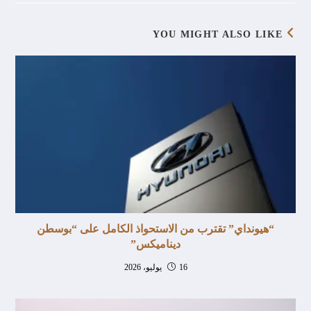
YOU MIGHT ALSO LIKE
“هيونداي” تقترب من الاستحواذ الكامل على “بوسطن
ديناميكس”
16 يوليو، 2026