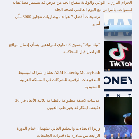
الحزام الناري… الوعي والوقاية مفتاح الحد من مرض قد تستمر مضاعفاته
لسنوات.. بالتزامن مع اليوم العالمي لصحة الجلد
ترشيحات أفضل 7 هواتف ببطاريات تتجاوز 8000 ملّي
أمبير
“تيك توك” يسوي 3 دعاوى لمراهقين بشأن إدمان مواقع
التواصل قبل المحاكمة
MoneyHash وAZM Fintech تعلنان شراكة لتبسيط
المدفوعات الرقمية للشركات في المملكة العربية
السعودية
عدسات لاصقة مطبوعة بالطباعة ثلاثية الأبعاد في 20
دقيقة.. ابتكار قد يغير طب العيون
وزيرا الاتصالات والتعليم العالي يشهدان ختام الدورة
الرابعة من مبادرة بناء قدرات الجامعات