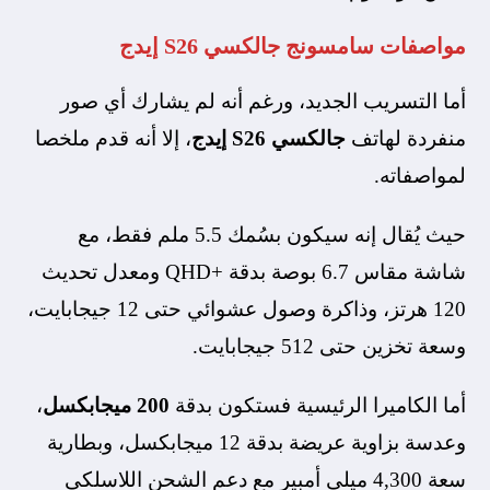
مواصفات سامسونج
جالكسي S26 إيدج
أما التسريب الجديد، ورغم أنه لم يشارك أي صور
منفردة لهاتف
جالكسي S26 إيدج
، إلا أنه قدم ملخصا
لمواصفاته.
حيث يُقال إنه سيكون بسُمك 5.5 ملم فقط، مع
شاشة مقاس 6.7 بوصة بدقة +QHD ومعدل تحديث
120 هرتز، وذاكرة وصول عشوائي حتى 12 جيجابايت،
وسعة تخزين حتى 512 جيجابايت.
أما الكاميرا الرئيسية فستكون بدقة
200 ميجابكسل
،
وعدسة بزاوية عريضة بدقة 12 ميجابكسل، وبطارية
سعة 4,300 ميلي أمبير مع دعم الشحن اللاسلكي