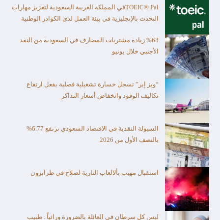
TOEIC® Palفي المملكة العربية السعودية لتعزيز مهارات
التحدث بالإنجليزية في بيئة العمل لدى الكوادر الوطنية
%63 زيادة مشتريات المصارف في السعودية من النقد
الأجنبي خلال يونيو
“ويز إير” تسجل خسارة تشغيلية فصلية بفعل ارتفاع
تكاليف الوقود وانخفاض أسعار التذاكر
السيولة النقدية في الاقتصاد السعودي ترتفع 6.77%
بالنصف الأول من 2026
استقبال مهيب بألالعاب النارية لصلاح في طرابزون
ليس كل سرطان في العائلة بالضرورة وراثياً.. طبيب