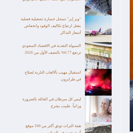
“ويز إير” تسجل خسارة تشغيلية فصلية
بفعل ارتفاع تكاليف الوقود وانخفاض
أسعار التذاكر
السيولة النقدية في الاقتصاد السعودي
ترتفع 6.77% بالنصف الأول من 2026
استقبال مهيب بألالعاب النارية لصلاح
في طرابزون
ليس كل سرطان في العائلة بالضرورة
وراثياً.. طبيب يشرح
هيئة التراث توثق أكثر من 100 موقع
أثري جديد في الدوادمي