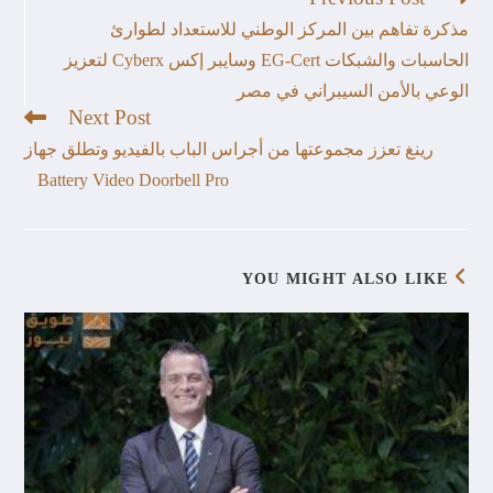
مذكرة تفاهم بين المركز الوطني للاستعداد لطوارئ
الحاسبات والشبكات EG-Cert وسايبر إكس Cyberx لتعزيز
الوعي بالأمن السيبراني في مصر
Next Post
رينغ تعزز مجموعتها من أجراس الباب بالفيديو وتطلق جهاز
Battery Video Doorbell Pro
YOU MIGHT ALSO LIKE