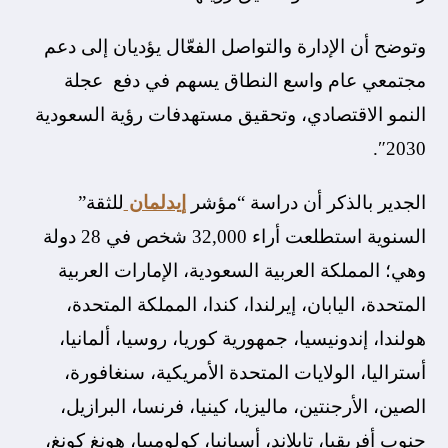
وتوضح أن الإدارة والتواصل الفعّال يؤديان إلى دعم
مجتمعي عام واسع النطاق يسهم في دفع عجلة
النمو الاقتصادي، وتحقيق مستهدفات رؤية السعودية
2030″.
الجدير بالذكر أن دراسة “مؤشر
إيدلمان
للثقة”
السنوية استطلعت أراء 32,000 شخص في 28 دولة
وهي؛ المملكة العربية السعودية، الإمارات العربية
المتحدة، اليابان، إيرلندا، كندا، المملكة المتحدة،
هولندا، إندونيسيا، جمهورية كوريا، روسيا، ألمانيا،
أستراليا، الولايات المتحدة الأمريكية، سنغافورة،
الصين، الأرجنتين، ماليزيا، كينيا، فرنسا، البرازيل،
جنوب أفريقيا، تايلاند، أسبانيا، كولومبيا، هونغ كونغ،