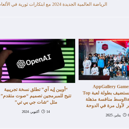
الرياضة العالمية الجديدة 2024 مع ابتكارات ثورية في الألعاب
س AppGallery Gamers
“أوبين إيه آي” تطلق نسخة تجريبية
Cup(AGC) يستضيف بطولة لعبة Top
تتيح للمبرمجين تصميم “صوت متقدم”
Battle Royaleوسط منافسة مذهلة
مثل “شات جي بي تي”
 لأول مرة في الدوحة
14 أكتوبر، 2024
ر، 2025