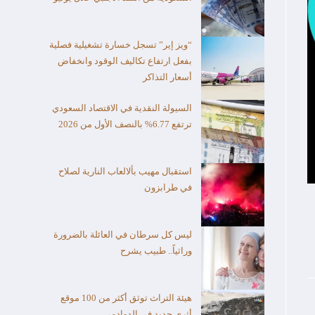
“ويز إير” تسجل خسارة تشغيلية فصلية
بفعل ارتفاع تكاليف الوقود وانخفاض
أسعار التذاكر
السيولة النقدية في الاقتصاد السعودي
ترتفع 6.77% بالنصف الأول من 2026
استقبال مهيب بألالعاب النارية لصلاح
في طرابزون
ليس كل سرطان في العائلة بالضرورة
وراثياً.. طبيب يشرح
هيئة التراث توثق أكثر من 100 موقع
أثري جديد في الدوادمي