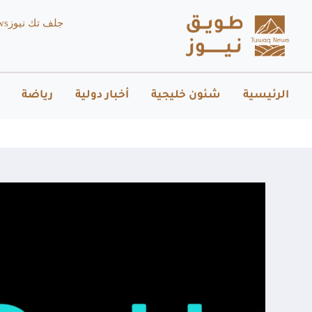
جلف تك نيوز
ws
الرئيسية
شئون خليجية
أخبار دولية
رياضة