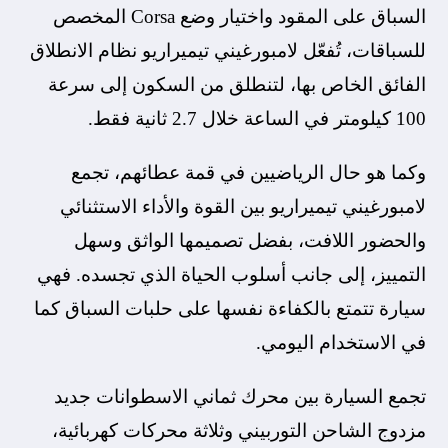
السباق على المقود واختيار وضع Corsa المخصص
للسباقات، تُفعّل لامبورغيني تيميراريو نظام الانطلاق
الفائق الخاص بها، لتنطلق من السكون إلى سرعة
100 كيلومتر في الساعة خلال 2.7 ثانية فقط.
وكما هو حال الرياضيين في قمة عطائهم، تجمع
لامبورغيني تيميراريو بين القوة والأداء الاستثنائي
والحضور اللافت، بفضل تصميمها الواثق وسهل
التمييز، إلى جانب أسلوب الحياة الذي تجسده. فهي
سيارة تتمتع بالكفاءة نفسها على حلبات السباق كما
في الاستخدام اليومي.
تجمع السيارة بين محرك ثماني الاسطوانات جديد
مزدوج الشاحن التوربيني وثلاثة محركات كهربائية،