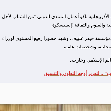
ء (26 يونيو 2024) في العاصمة الأذربيجانية باكو أعمال المنتدى الدولي “من الشباب لأجل
ة والعلوم والثقافة (إيسيسكو)،
 ومؤسسة حيدر علييف، وشهد حضورا رفيع المستوى لوزراء
يجانية، وشخصيات عامة،
ب” .. لتعزيز أوجه التعاون والتنسيق