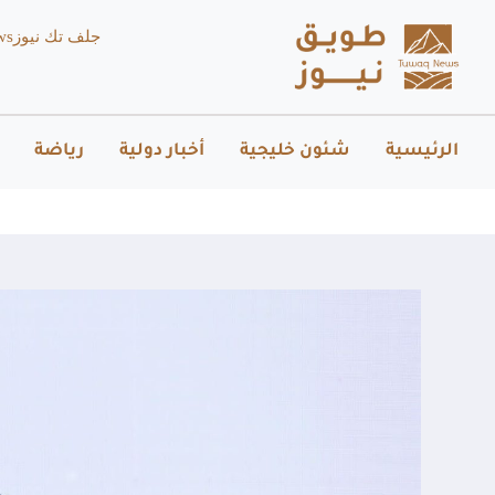
جلف تك نيوز
ws
الرئيسية
شئون خليجية
أخبار دولية
رياضة