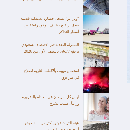
“ويز إير” تسجل خسارة تشغيلية فصلية
بفعل ارتفاع تكاليف الوقود وانخفاض
أسعار التذاكر
السيولة النقدية في الاقتصاد السعودي
ترتفع 6.77% بالنصف الأول من 2026
استقبال مهيب بألالعاب النارية لصلاح
في طرابزون
ليس كل سرطان في العائلة بالضرورة
وراثياً.. طبيب يشرح
هيئة التراث توثق أكثر من 100 موقع
أثري جديد في الدوادمي