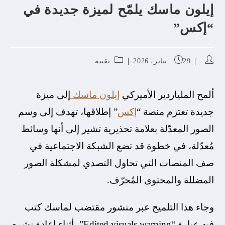
إيلون ماسك يلمّح لميزة جديدة في
“إكس”
29 يناير، 2026
تقنية
ألمح الملياردير الأميركي
إيلون ماسك
إلى ميزة
جديدة تعتزم منصة “
إكس
” إطلاقها، تهدف إلى وسم
الصور المعدّلة بعلامة تحذيرية تشير إلى أنها وسائط
مُعدّلة، في خطوة قد تضع الشبكة الاجتماعية في
صف المنصات التي تحاول التصدي لمشكلة الصور
المضللة والمحتوى المُحرّف.
وجاء هذا التلميح عبر منشور مقتضب لماسك كتب
فيه عبارة “Edited visuals warning”، أثناء إعادة نشره