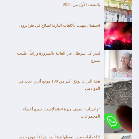
بالنصف الأول من 2026
استقبال مهيب بألالعاب النارية لصلاح في طرابزون
ليس كل سرطان في العائلة بالضرورة وراثياً.. طبيب
يشرح
هيئة التراث توثق أكثر من 100 موقع أثري جديد في
الدوادمي
“واتساب” يضيف ميزة @all لإشعار جميع أعضاء
المجموعات
5 إعدادات يجب تفعيلها فورًا بعد شراء آيفون جديد