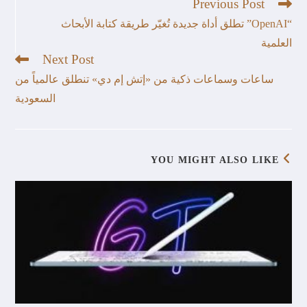
Previous Post
“OpenAI” تطلق أداة جديدة تُغيّر طريقة كتابة الأبحاث
العلمية
Next Post
ساعات وسماعات ذكية من «إتش إم دي» تنطلق عالمياً من
السعودية
YOU MIGHT ALSO LIKE