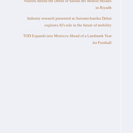
Visitors Attend the Debut of Salone del Mobile.Milano
in Riyadh
Industry research presented at Automechanika Dubai
explores AI’s role in the future of mobility
TOD Expands into Morocco Ahead of a Landmark Year
for Football