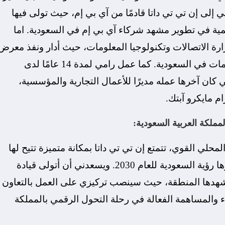
ي إلى إن تي تي داتا قادمًا من آي بي إم، حيث تولى فيها
مية في تطوير مشهد شركاء آي بي إم في السعودية. اما
رة الاتصالات وتكنولوجيا المعلومات، حيث أدار ونفذ معرض
LEAP 2021 بنجاح – وهو أول معرض لتقنية المعلومات في السعودية. كما عمل رامي لمدة 14 عامًا لدى
كان آخرها عمله مديرًا للأعمال التجارية والمؤسسية،
م مايكرو آبتك.
مملكة العربية السعودية:
لمحلي القوي، تتمتع إن تي تي داتا بمكانة متميزة تتيح لها
مساعدة المؤسسات على اغتنام الفرص التي توفرها رؤية السعودية للعام 2030. ويسعدني أن أتولى قيادة
 تشهدها المنطقة، حيث سينصب تركيزي على العمل بالتعاون
لاء والمساهمة الفعالة في رحلة التحول الرقمي بالمملكة