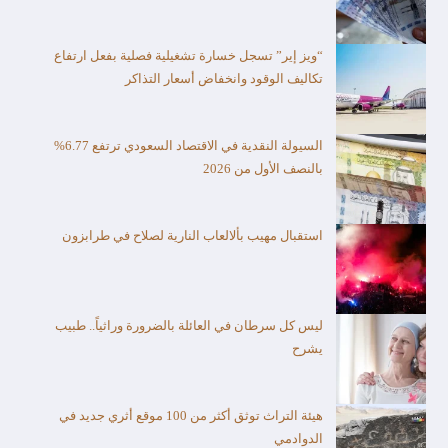
“ويز إير” تسجل خسارة تشغيلية فصلية بفعل ارتفاع
تكاليف الوقود وانخفاض أسعار التذاكر
السيولة النقدية في الاقتصاد السعودي ترتفع 6.77%
بالنصف الأول من 2026
استقبال مهيب بألالعاب النارية لصلاح في طرابزون
ليس كل سرطان في العائلة بالضرورة وراثياً.. طبيب
يشرح
هيئة التراث توثق أكثر من 100 موقع أثري جديد في
الدوادمي