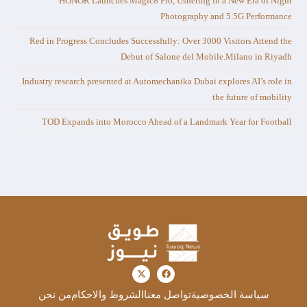
HONOR Launches Magic8 Pro, Ushering in a New Era of Night
Photography and 5.5G Performance
Red in Progress Concludes Successfully: Over 3000 Visitors Attend the
Debut of Salone del Mobile.Milano in Riyadh
Industry research presented at Automechanika Dubai explores AI’s role in
the future of mobility
TOD Expands into Morocco Ahead of a Landmark Year for Football
سياسة الخصوصية
تواصل معنا
الشروط والاحكام
من نحن