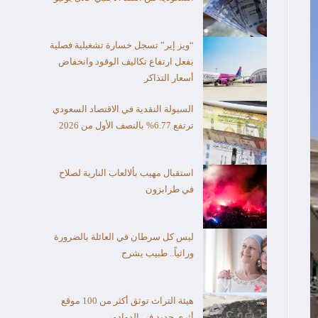
“ويز إير” تسجل خسارة تشغيلية فصلية
بفعل ارتفاع تكاليف الوقود وانخفاض
أسعار التذاكر
السيولة النقدية في الاقتصاد السعودي
ترتفع 6.77% بالنصف الأول من 2026
استقبال مهيب بألالعاب النارية لصلاح
في طرابزون
ليس كل سرطان في العائلة بالضرورة
وراثياً.. طبيب يشرح
هيئة التراث توثق أكثر من 100 موقع
أثري جديد في الدوادمي