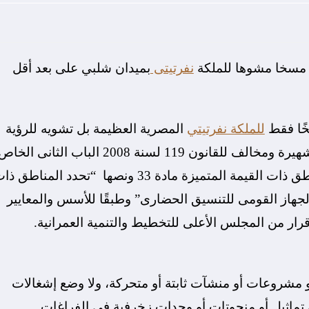
لا مسخا مشوها للملكة
نفرتيتى
بميدان شلبي على بعد أقل
خًا فقط
للملكة نفرتيتي
المصرية العظيمة بل تشويه للرؤية
البصرية بالمحافظة وتشويه بصرى لمدينة سياحية شهيرة ومخالف للقانون 119 لسنة 2008 الباب الثانى الخ
بالتنسيق الحضارى – (الفصل الثانى) الخاص بالمناطق ذات القيمة المتميزة مادة 33 ونصها “تحدد المناطق
 الجهاز القومى للتنسيق الحضارى” وطبقًا للأسس والمعايير
رار من المجلس الأعلى للتخطيط والتنمية العمرانية.
ن أو مشروعات أو منشآت ثابتة أو متحركة، ولا وضع إشغالات
أو تماثيل أو منحوتات أو وحدات زخرفية فى الفراغات