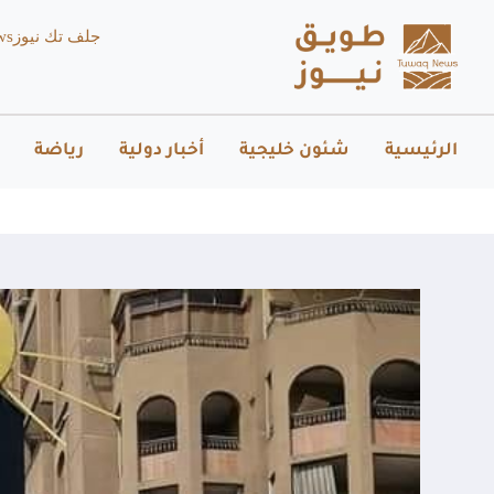
جلف تك نيوز
ws
الرئيسية
شئون خليجية
أخبار دولية
رياضة