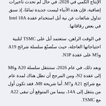
الإنتاج الكمي في 2028، في حال لم تحدث تأخيرات
إضافية، فإن هذه الأنباء ليست جديدة تمامًا، إذ سبق
تداول شائعات عن نية أبل استخدام عقدة Intel 18A
في بعض رقاقاتها.
في الوقت الراهن، ستعتمد أبل على TSMC لتلبية
احتياجاتها العاجلة، حيث ستُصنّع سلسلة شرائح A19
وM5 على عقدة N3P.
وبعد ذلك، في عام 2026، ستنتقل سلسلة A20 وM6
إلى عقدة N2، ومن المرجح أن تظل هناك لمدة عام
مع شرائح A21 وM7. أما شريحة M8، فقد تكون أول
من ينتقل إلى 14A، بينما من المتوقع أن تبقى A22
مع TSMC.