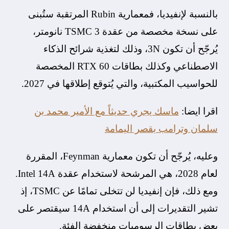
بالنسبة لإنفيديا، فمعمارية Rubin المرتقبة ستُبنى
على نسخة مخصصة من عقدة TSMC 3 نانومتر،
يُرجّح أن تكون 3N، وذلك لتغذية شرائح الذكاء
الاصطناعي وكذلك بطاقات RTX 60 المخصصة
للحواسيب المكتبية، والتي يُتوقع إطلاقها في 2027.
اقرا ايضا:
ماسك يجري حديثاً مع الأمير محمد بن
سلمان وترامب بقصر اليمامة
وعليه، يُرجّح أن تكون معمارية Feynman، المقررة
لعام 2028، هي المرشحة لاستخدام عقدة Intel 14A.
ومع ذلك، فإن إنفيديا لن تتخلى تمامًا عن TSMC، إذ
تشير التقديرات إلى أن استخدام 14A سيقتصر على
بعض بطاقات الرسوميات منخفضة الفئة.