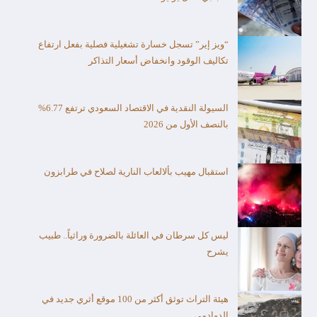
“ويز إير” تسجل خسارة تشغيلية فصلية بفعل ارتفاع
تكاليف الوقود وانخفاض أسعار التذاكر
السيولة النقدية في الاقتصاد السعودي ترتفع 6.77%
بالنصف الأول من 2026
استقبال مهيب بألالعاب النارية لصلاح في طرابزون
ليس كل سرطان في العائلة بالضرورة وراثياً.. طبيب
يشرح
هيئة التراث توثق أكثر من 100 موقع أثري جديد في
الدوادمي