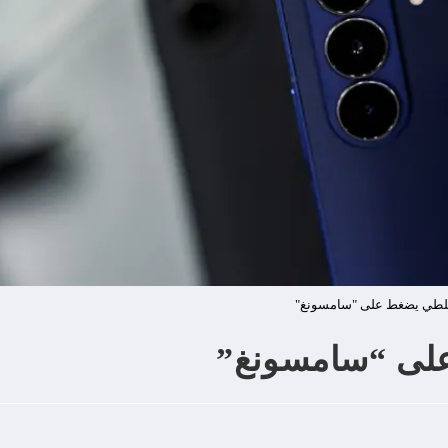
 للطي يضغط على "سامسونغ"
على “سامسونغ”