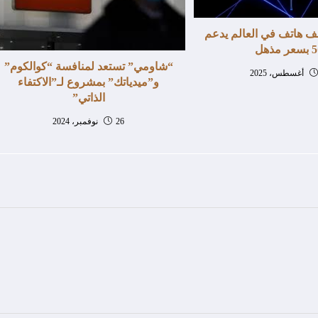
حف هاتف في العالم يدعم
 مذهل
“شاومي” تستعد لمنافسة “كوالكوم”
و”ميدياتك” بمشروع لـ”الاكتفاء
الذاتي”
26 نوفمبر، 2024