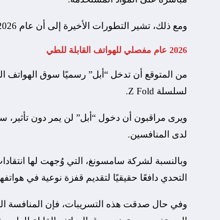
ومع ذلك، تشير التطورات الأخيرة إلى أن عام 2026 قد يكون نقطة التحول، على الأقل من جانب “سامسونغ”.
2026 عام مفصلي للهواتف القابلة للطي
لسلسلة Z Fold.
ويرى مراقبون أن دخول “أبل” لن يمر دون تأثير، سوا
لدى المنافسين.
وبالنسبة لشركة سامسونغ، التي وُجهت لها انتقادا
التحدي دافعًا حقيقيًا لتقديم قفزة نوعية في هواتفها
وفي حال صدقت هذه التسريبات، فإن المنافسة المرت