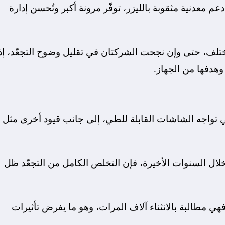
تمد Galaxy Z Fold 8 على لوحة دعم معدنية مثقوبة بالليزر، توفّر مرونة أكبر وتُحسن إدارة
تلف، حتى وإن نجحت الشركتان في تقليل وضوح التجعّد، إذ
هدفها من الجهاز.
لتي تواجه الشاشات القابلة للطي، إلى جانب قيود أخرى مثل
لال السنوات الأخيرة، فإن التخلص الكامل من التجعّد ظل
هي مطالبة بالانثناء آلاف المرات، وهو ما يفرض تأثيرات