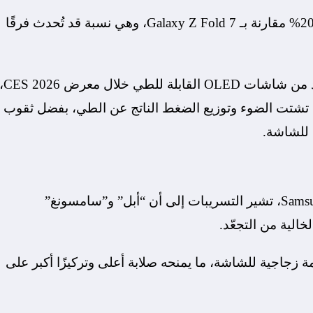
وتُقدّر التحسينات المتوقعة في وضوح التجعّد بنحو 20% مقارنة بـ Galaxy Z Fold 7، وهي نسبة قد تُحدث فرقًا
وكانت “سامسونغ” قد استعرضت هذا الجيل الجديد من شاشات OLED القابلة للطي خ
شتت الضوء وتوزيع الضغط الناتج عن الطي، بفضل ثقوب
 للشاشة.
ورغم أن الشاشات الجديدة من تطوير Samsung Display، تشير التسريبات إلى أن “أبل” و”سامسونغ”
الية من التجعّد.
 زجاجية للشاشة، ما يمنحه صلابة أعلى وتركيزًا أكبر على