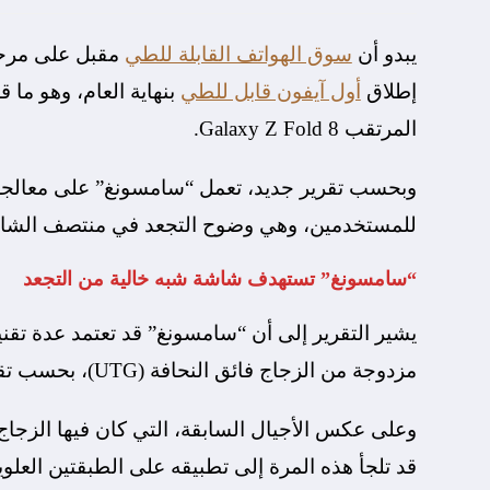
يبدو أن
سوق الهواتف القابلة للطي
مقبل على مرحلة
إطلاق
أول آيفون قابل للطي
بنهاية العام، وهو ما 
المرتقب Galaxy Z Fold 8.
وبحسب تقرير جديد، تعمل “سامسونغ” على معالجة و
للمستخدمين، وهي وضوح التجعد في منتصف الشاشة،
“سامسونغ” تستهدف شاشة شبه خالية من التجعد
يشير التقرير إلى أن “سامسونغ” قد تعتمد عدة تقنيا
مزدوجة من الزجاج فائق النحافة (UTG)، بحسب تقرير نشره موقع “phonearena”
وعلى عكس الأجيال السابقة، التي كان فيها الزجاج 
قد تلجأ هذه المرة إلى تطبيقه على الطبقتين العلوي