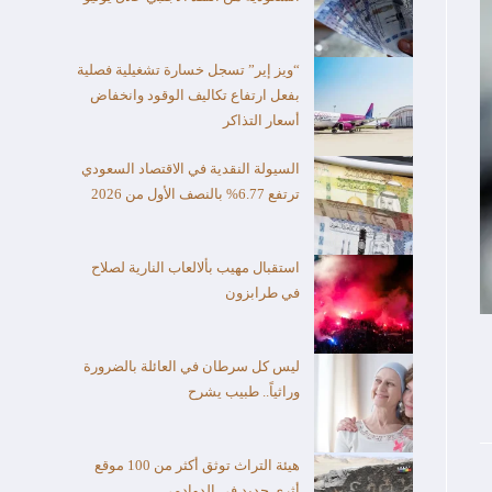
“ويز إير” تسجل خسارة تشغيلية فصلية
بفعل ارتفاع تكاليف الوقود وانخفاض
أسعار التذاكر
السيولة النقدية في الاقتصاد السعودي
ترتفع 6.77% بالنصف الأول من 2026
استقبال مهيب بألالعاب النارية لصلاح
في طرابزون
ليس كل سرطان في العائلة بالضرورة
وراثياً.. طبيب يشرح
هيئة التراث توثق أكثر من 100 موقع
أثري جديد في الدوادمي