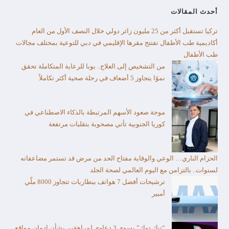
أحدث المقالات
تركيا تستقبل أكثر من 25 مليون زائر دولي خلال النصف الأول من العام​
أكاديمية طب الأطفال تفتتح مقرها الإقليمي في دبي للتوعية بمختلف مجالات
طب الأطفال
من التشخيص إلى العلاج.. بوبا للرعاية المتكاملة تحقق
نموًا يتجاوز 5 أضعاف في رحلة صحية أكثر تكاملاً
موجة صعود الأسهم المرتبطة بالذكاء الاصطناعي في
كوريا الجنوبية تأتي مصحوبة بتقلبات مرتفعة
الحزام الناري… الوعي والوقاية مفتاح الحد من مرض قد تستمر مضاعفاته
لسنوات.. بالتزامن مع اليوم العالمي لصحة الجلد
ترشيحات أفضل 7 هواتف ببطاريات تتجاوز 8000 ملّي
أمبير
“تيك توك” يسوي 3 دعاوى لمراهقين بشأن إدمان مواقع