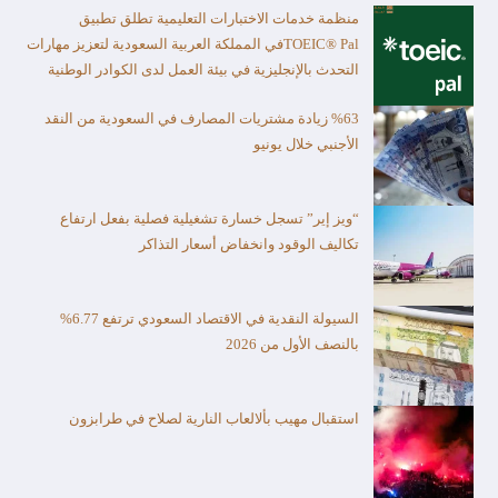
منظمة خدمات الاختبارات التعليمية تطلق تطبيق
TOEIC® Palفي المملكة العربية السعودية لتعزيز مهارات
التحدث بالإنجليزية في بيئة العمل لدى الكوادر الوطنية
%63 زيادة مشتريات المصارف في السعودية من النقد
الأجنبي خلال يونيو
“ويز إير” تسجل خسارة تشغيلية فصلية بفعل ارتفاع
تكاليف الوقود وانخفاض أسعار التذاكر
السيولة النقدية في الاقتصاد السعودي ترتفع 6.77%
بالنصف الأول من 2026
استقبال مهيب بألالعاب النارية لصلاح في طرابزون