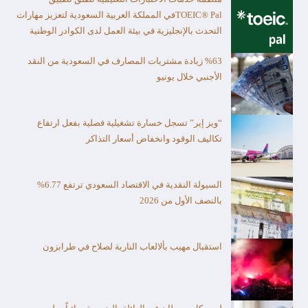
TOEIC® Palفي المملكة العربية السعودية لتعزيز مهارات
التحدث بالإنجليزية في بيئة العمل لدى الكوادر الوطنية
%63 زيادة مشتريات المصارف في السعودية من النقد
الأجنبي خلال يونيو
“ويز إير” تسجل خسارة تشغيلية فصلية بفعل ارتفاع
تكاليف الوقود وانخفاض أسعار التذاكر
السيولة النقدية في الاقتصاد السعودي ترتفع 6.77%
بالنصف الأول من 2026
استقبال مهيب بألالعاب النارية لصلاح في طرابزون