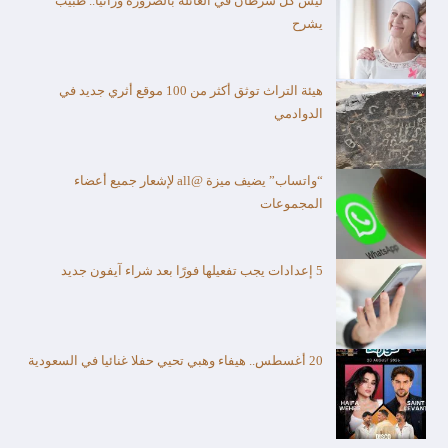
ليس كل سرطان في العائلة بالضرورة وراثياً.. طبيب
يشرح
هيئة التراث توثق أكثر من 100 موقع أثري جديد في
الدوادمي
“واتساب” يضيف ميزة @all لإشعار جميع أعضاء
المجموعات
5 إعدادات يجب تفعيلها فورًا بعد شراء آيفون جديد
20 أغسطس.. هيفاء وهبي تحيي حفلا غنائيا في السعودية