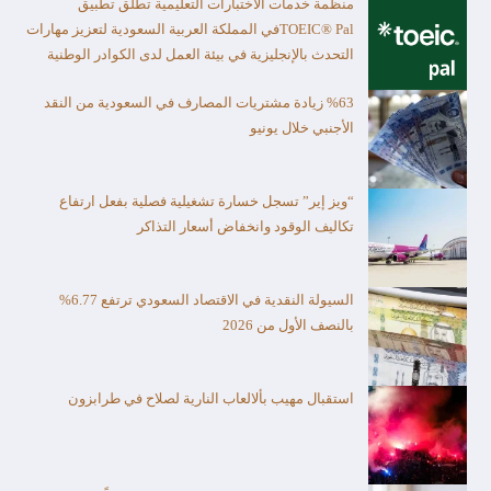
منظمة خدمات الاختبارات التعليمية تطلق تطبيق
TOEIC® Palفي المملكة العربية السعودية لتعزيز مهارات
التحدث بالإنجليزية في بيئة العمل لدى الكوادر الوطنية
%63 زيادة مشتريات المصارف في السعودية من النقد
الأجنبي خلال يونيو
“ويز إير” تسجل خسارة تشغيلية فصلية بفعل ارتفاع
تكاليف الوقود وانخفاض أسعار التذاكر
السيولة النقدية في الاقتصاد السعودي ترتفع 6.77%
بالنصف الأول من 2026
استقبال مهيب بألالعاب النارية لصلاح في طرابزون