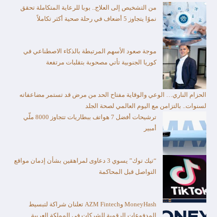
من التشخيص إلى العلاج.. بوبا للرعاية المتكاملة تحقق
نموًا يتجاوز 5 أضعاف في رحلة صحية أكثر تكاملاً
موجة صعود الأسهم المرتبطة بالذكاء الاصطناعي في
كوريا الجنوبية تأتي مصحوبة بتقلبات مرتفعة
الحزام الناري… الوعي والوقاية مفتاح الحد من مرض قد تستمر مضاعفاته
لسنوات.. بالتزامن مع اليوم العالمي لصحة الجلد
ترشيحات أفضل 7 هواتف ببطاريات تتجاوز 8000 ملّي
أمبير
“تيك توك” يسوي 3 دعاوى لمراهقين بشأن إدمان مواقع
التواصل قبل المحاكمة
MoneyHash وAZM Fintech تعلنان شراكة لتبسيط
المدفوعات الرقمية للشركات في المملكة العربية