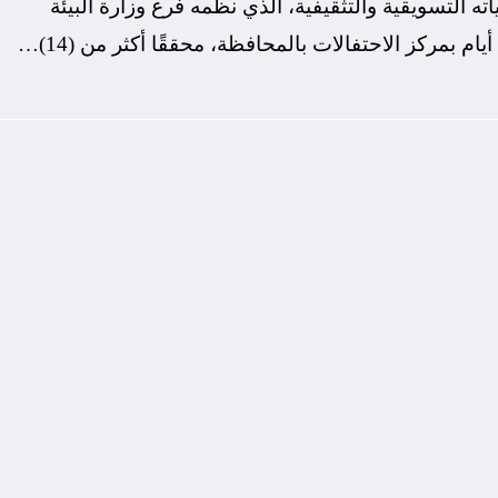
ته التسويقية والتثقيفية، الذي نظّمه فرع وزارة البيئة
م بمركز الاحتفالات بالمحافظة، محققًا أكثر من (14)…