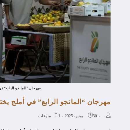
مهرجان "المانجو الرابع" في أملج 
مهرجان “المانجو الرابع” في أملج يختتم فعاليا
30 يونيو، 2025
منوعات