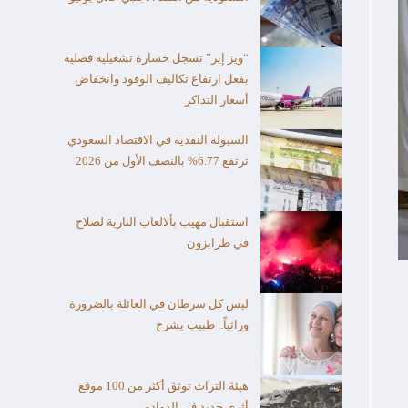
“ويز إير” تسجل خسارة تشغيلية فصلية
بفعل ارتفاع تكاليف الوقود وانخفاض
أسعار التذاكر
السيولة النقدية في الاقتصاد السعودي
ترتفع 6.77% بالنصف الأول من 2026
استقبال مهيب بألالعاب النارية لصلاح
في طرابزون
ليس كل سرطان في العائلة بالضرورة
وراثياً.. طبيب يشرح
هيئة التراث توثق أكثر من 100 موقع
أثري جديد في الدوادمي