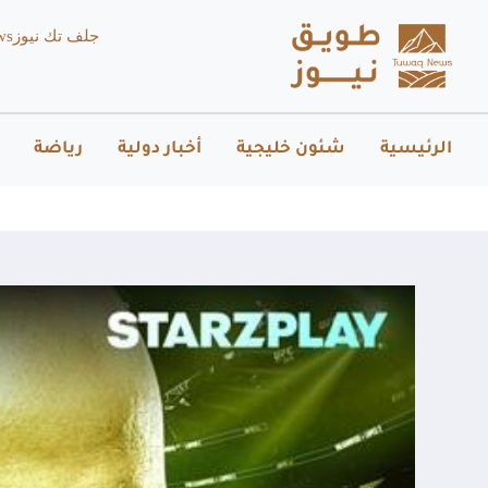
جلف تك نيوز
ws
الرئيسية
شئون خليجية
أخبار دولية
رياضة