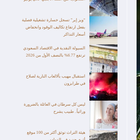
“ويز إير” تسجل خسارة تشغيلية فصلية
بفعل ارتفاع تكاليف الوقود وانخفاض
أسعار التذاكر
السيولة النقدية في الاقتصاد السعودي
ترتفع 6.77% بالنصف الأول من 2026
استقبال مهيب بألالعاب النارية لصلاح
في طرابزون
ليس كل سرطان في العائلة بالضرورة
وراثياً.. طبيب يشرح
هيئة التراث توثق أكثر من 100 موقع
أثري جديد في الدوادمي