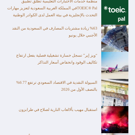
منظمة خدمات الاختبارات التعليمية تطلق تطبيق
TOEIC® Palفي المملكة العربية السعودية لتعزيز مهارات
التحدث بالإنجليزية في بيئة العمل لدى الكوادر الوطنية
%63 زيادة مشتريات المصارف في السعودية من النقد
الأجنبي خلال يونيو
“ويز إير” تسجل خسارة تشغيلية فصلية بفعل ارتفاع
تكاليف الوقود وانخفاض أسعار التذاكر
السيولة النقدية في الاقتصاد السعودي ترتفع 6.77%
بالنصف الأول من 2026
استقبال مهيب بألالعاب النارية لصلاح في طرابزون