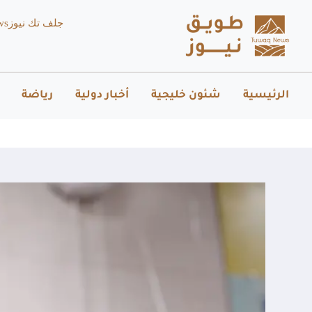
جلف تك نيوز
ws
الرئيسية
شئون خليجية
أخبار دولية
رياضة