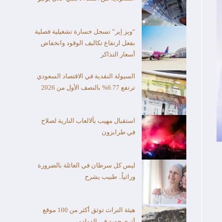
“ويز إير” تسجل خسارة تشغيلية فصلية
بفعل ارتفاع تكاليف الوقود وانخفاض
أسعار التذاكر
السيولة النقدية في الاقتصاد السعودي
ترتفع 6.77% بالنصف الأول من 2026
استقبال مهيب بألالعاب النارية لصلاح
في طرابزون
ليس كل سرطان في العائلة بالضرورة
وراثياً.. طبيب يشرح
هيئة التراث توثق أكثر من 100 موقع
أثري جديد في الدوادمي