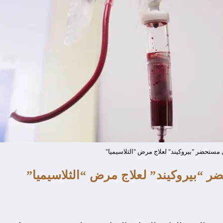
 مستحضر "بيروكيند" لعلاج مرض "الثلاسيميا"
ر “بيروكيند” لعلاج مرض “الثلاسيميا”