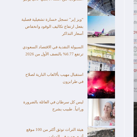
“ويز إير” تسجل خسارة تشغيلية فصلية
بفعل ارتفاع تكاليف الوقود وانخفاض
أسعار التذاكر
السيولة النقدية في الاقتصاد السعودي
ترتفع 6.77% بالنصف الأول من 2026
استقبال مهيب بألالعاب النارية لصلاح
في طرابزون
ليس كل سرطان في العائلة بالضرورة
وراثياً.. طبيب يشرح
هيئة التراث توثق أكثر من 100 موقع
أثري جديد في الدوادمي