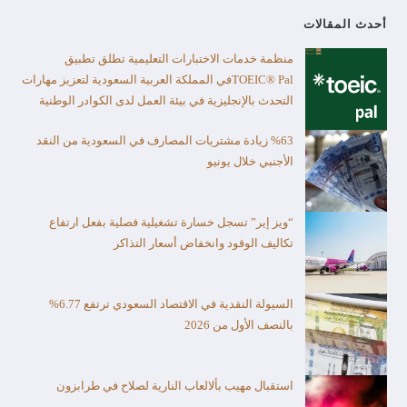
أحدث المقالات
منظمة خدمات الاختبارات التعليمية تطلق تطبيق
TOEIC® Palفي المملكة العربية السعودية لتعزيز مهارات
التحدث بالإنجليزية في بيئة العمل لدى الكوادر الوطنية
%63 زيادة مشتريات المصارف في السعودية من النقد
الأجنبي خلال يونيو
“ويز إير” تسجل خسارة تشغيلية فصلية بفعل ارتفاع
تكاليف الوقود وانخفاض أسعار التذاكر
السيولة النقدية في الاقتصاد السعودي ترتفع 6.77%
بالنصف الأول من 2026
استقبال مهيب بألالعاب النارية لصلاح في طرابزون