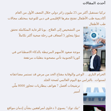
أحدث المقالات
تركيا تستقبل أكثر من 25 مليون زائر دولي خلال النصف الأول من العام​
أكاديمية طب الأطفال تفتتح مقرها الإقليمي في دبي للتوعية بمختلف مجالات
طب الأطفال
من التشخيص إلى العلاج.. بوبا للرعاية المتكاملة تحقق
نموًا يتجاوز 5 أضعاف في رحلة صحية أكثر تكاملاً
موجة صعود الأسهم المرتبطة بالذكاء الاصطناعي في
كوريا الجنوبية تأتي مصحوبة بتقلبات مرتفعة
الحزام الناري… الوعي والوقاية مفتاح الحد من مرض قد تستمر مضاعفاته
لسنوات.. بالتزامن مع اليوم العالمي لصحة الجلد
ترشيحات أفضل 7 هواتف ببطاريات تتجاوز 8000 ملّي
أمبير
“تيك توك” يسوي 3 دعاوى لمراهقين بشأن إدمان مواقع