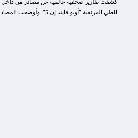
كشفت تقارير صحفية عالمية عن مصادر من داخل شركة
للطي المرتقبة "أوبو فايند إن 5". وأوضحت المصادر أن هاتف "فايند إن 5" من المتوقع…