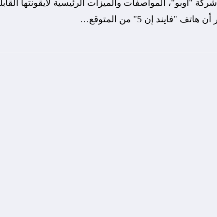
 "أوبو"، المواصفات والميزات الرئيسية لأيقونتها القابل