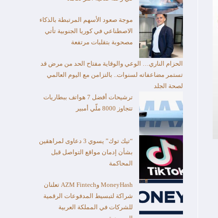
موجة صعود الأسهم المرتبطة بالذكاء
الاصطناعي في كوريا الجنوبية تأتي
مصحوبة بتقلبات مرتفعة
الحزام الناري… الوعي والوقاية مفتاح الحد من مرض قد
تستمر مضاعفاته لسنوات.. بالتزامن مع اليوم العالمي
لصحة الجلد
ترشيحات أفضل 7 هواتف ببطاريات
تتجاوز 8000 ملّي أمبير
“تيك توك” يسوي 3 دعاوى لمراهقين
بشأن إدمان مواقع التواصل قبل
المحاكمة
MoneyHash وAZM Fintech تعلنان
شراكة لتبسيط المدفوعات الرقمية
للشركات في المملكة العربية