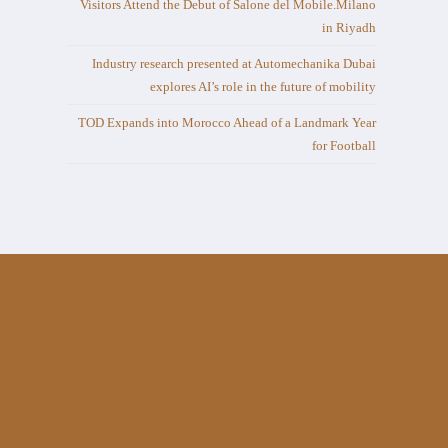
Visitors Attend the Debut of Salone del Mobile.Milano
in Riyadh
Industry research presented at Automechanika Dubai
explores AI’s role in the future of mobility
TOD Expands into Morocco Ahead of a Landmark Year
for Football