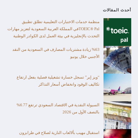
أحدث المقالات
منظمة خدمات الاختبارات التعليمية تطلق تطبيق
TOEIC® Palفي المملكة العربية السعودية لتعزيز مهارات
التحدث بالإنجليزية في بيئة العمل لدى الكوادر الوطنية
%63 زيادة مشتريات المصارف في السعودية من النقد
الأجنبي خلال يونيو
“ويز إير” تسجل خسارة تشغيلية فصلية بفعل ارتفاع
تكاليف الوقود وانخفاض أسعار التذاكر
السيولة النقدية في الاقتصاد السعودي ترتفع 6.77%
بالنصف الأول من 2026
استقبال مهيب بألالعاب النارية لصلاح في طرابزون