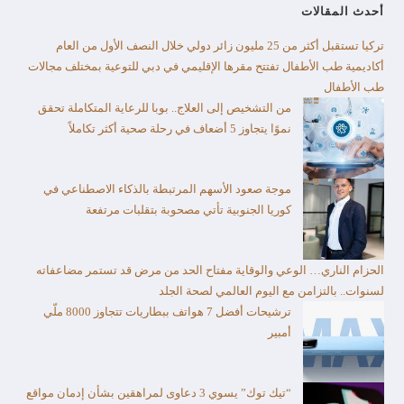
أحدث المقالات
تركيا تستقبل أكثر من 25 مليون زائر دولي خلال النصف الأول من العام​
أكاديمية طب الأطفال تفتتح مقرها الإقليمي في دبي للتوعية بمختلف مجالات
طب الأطفال
من التشخيص إلى العلاج.. بوبا للرعاية المتكاملة تحقق
نموًا يتجاوز 5 أضعاف في رحلة صحية أكثر تكاملاً
موجة صعود الأسهم المرتبطة بالذكاء الاصطناعي في
كوريا الجنوبية تأتي مصحوبة بتقلبات مرتفعة
الحزام الناري… الوعي والوقاية مفتاح الحد من مرض قد تستمر مضاعفاته
لسنوات.. بالتزامن مع اليوم العالمي لصحة الجلد
ترشيحات أفضل 7 هواتف ببطاريات تتجاوز 8000 ملّي
أمبير
“تيك توك” يسوي 3 دعاوى لمراهقين بشأن إدمان مواقع