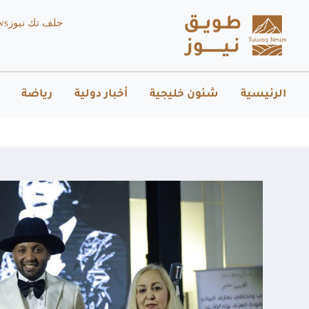
جلف تك نيوز
ws
الرئيسية
شئون خليجية
أخبار دولية
رياضة