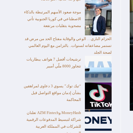
موجة صعود الأسهم المرتبطة بالذكاء
الاصطناعي في كوريا الجنوبية تأتي
مصحوبة بتقلبات مرتفعة
الحزام الناري… الوعي والوقاية مفتاح الحد من مرض قد
تستمر مضاعفاته لسنوات.. بالتزامن مع اليوم العالمي
لصحة الجلد
ترشيحات أفضل 7 هواتف ببطاريات
تتجاوز 8000 ملّي أمبير
“تيك توك” يسوي 3 دعاوى لمراهقين
بشأن إدمان مواقع التواصل قبل
المحاكمة
MoneyHash وAZM Fintech تعلنان
شراكة لتبسيط المدفوعات الرقمية
للشركات في المملكة العربية